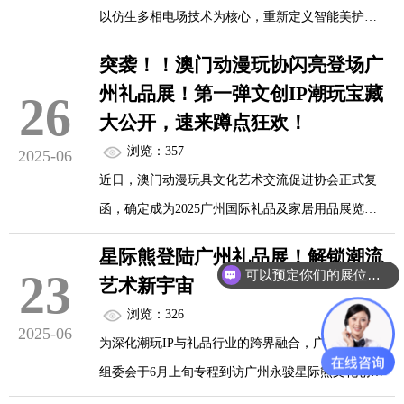
以仿生多相电场技术为核心，重新定义智能美护边
界。旗下荷妮电子面膜搭载全球首款仿生电场芯
突袭！！澳门动漫玩协闪亮登场广
片，将航天级精密电路封装技术迁移至美护领域，
州礼品展！第一弹文创IP潮玩宝藏
26
构建肌肉点位抗衰模型。通过多相电场与表皮生物
大公开，速来蹲点狂欢！
电网络共振，开创"电子共生美肤"新纪元。
浏览：357
2025-06
近日，澳门动漫玩具文化艺术交流促进协会正式复
函，确定成为2025广州国际礼品及家居用品展览
会，广州国际文创产品、IP 授权及文化用品展览会
星际熊登陆广州礼品展！解锁潮流
（以下简称“广州礼品展”）的支持单位！
23
可以预定你们的展位吗？
艺术新宇宙
浏览：326
2025-06
为深化潮玩IP与礼品行业的跨界融合，广州礼品展
组委会于6月上旬专程到访广州永骏星际熊文化创意
有限公司总部，与星际熊董事长张素勇先生及其核