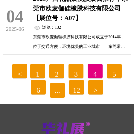
产，年产能超百万件，是国内外客商信赖的家纺供
莞市欧麦伽硅橡胶科技有限公司
04
应链合作伙伴。
【展位号：A07】
浏览：132
2025-06
东莞市欧麦伽硅橡胶科技有限公司成立于2014年，
位于交通方便，环境优美的工业城市——东莞常
平。本公司主要生产和开发硅橡胶产品、电子、美
容、情趣用品等产品的专业生产加工的公司，东莞
<
1
2
3
4
5
市欧麦伽硅橡胶科技有限公司的诚信、实力和产品
质量获得业界的认可。欢迎各界朋友莅临参观、指
6
...
12
>
导和业务洽谈。