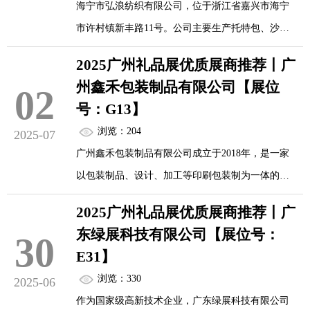
海宁市弘浪纺织有限公司，位于浙江省嘉兴市海宁
加入华礼云展，共赴这场数字化商贸变革，解锁无
市许村镇新丰路11号。公司主要生产托特包、沙发
限商业可能
布和窗帘布等家纺类产品。现有员工85人，年产值
2025广州礼品展优质展商推荐丨广
2000多万。目前公司两个厂区占地30多亩地，建筑
州鑫禾包装制品有限公司【展位
02
面积6万多平方，年产量约350万米，各类机器设备
号：G13】
100多台，属于当地规模型企业。近年来又引进欧洲
浏览：204
2025-07
进口织机30台，公司集设计、开发、生产、销售为
广州鑫禾包装制品有限公司成立于2018年，是一家
一体的实体企业，整体实力雄厚，交通便利，货运
以包装制品、设计、加工等印刷包装制为一体的新
快捷，直达世界各地
一代生产经营企业，生产工厂规模达8000多平方
2025广州礼品展优质展商推荐丨广
米。鑫禾包装专注于手提袋、彩盒、精装盒、纸
东绿展科技有限公司【展位号：
30
罐、画册等包装印刷品，且拥有FSC国际森林认
E31】
证、ISO9001:2015质量管理体系认证，可提供从设
浏览：330
2025-06
计到成品一条龙服务。
作为国家级高新技术企业，广东绿展科技有限公司