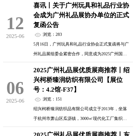
喜讯丨关于广州玩具和礼品行业协
心团队展开深度交流。
会成为广州礼品展协办单位的正式
12
复函公告
浏览：283
2025-06
5月16日，广州玩具和礼品行业协会正式复函将与广
州礼品展组委会紧密合作，同意成为2025广州国际
礼品及家居用品展览会，广州国际文创产品、IP授
2025广州礼品展优质展商推荐丨绍
权及文化用品展览会（以下简称“广州礼品展”）的
兴柯桥臻润纺织有限公司【展位
06
协办单位！这一复函不仅是对2025广州礼品展的高
号：4.2馆-F37】
度认可与有力支持，更是为组委会注入了强劲动
浏览：151
2025-06
力。我们将以此为契机，全力以赴做好招商审查与
绍兴柯桥臻润纺织品有限公司成立于2013年，坐落
展前组织与筹备工作，为参展商和采购商打造一个
于杭州市萧山区瓜沥镇，3000㎡现代化工厂集织
高效、便捷的一站式交流平台。
造、印花、缝纫于一体，专注家纺产品研发与生
2025广州礼品展优质展商推荐丨东