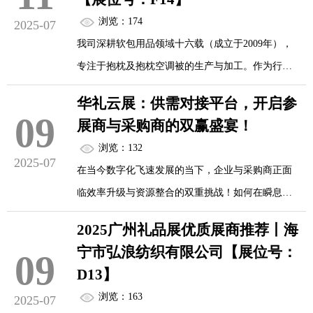
浏览：174
2025-07
我司深耕软包用品领域十六载（成立于2009年），
专注于抱枕及抱枕空调被的生产与加工。作为行业
资深制造商，我们以成熟工艺为林氏木业、晚安家
华礼云展：供需对接平台，开启参
居、前进家具、博蕊斯家居、蛙趣家居、库斯家具
09
展商与采购商的双赢盛宴！
等知名家居品牌，以及中国农业银行等企业定制生
浏览：132
产融入品牌形象的抱枕、抱枕被系列产品，累计服
2025-07
在当今数字化飞速发展的当下，企业与采购商正面
务超20家头部企业。
临效率升级与资源整合的双重挑战！如何在瞬息万
变的市场中抢占先机？在此，我们诚挚地邀请您加
2025广州礼品展优质展商推荐丨海
入华礼云展供需平台——依托前沿数字技术，构建
宁市弘浪纺织有限公司【展位号：
09
集高效对接、智能匹配的采供资源链接平台，打破
D13】
地域限制，汇聚海量优质资源，为每一位合作伙伴
浏览：163
2025-07
开辟了一条降本增效、协同共赢的全新增长路径。