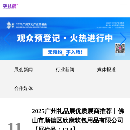
首
页
关
于
展
展
商
观
会
中
众
活
展会新闻
行业新闻
媒体报道
心
中
动
媒
心
中
体
联
合作媒体
心
中
系
上
2025广州礼品展优质展商推荐丨佛
心
我
海
English
山市顺德区欣康软包用品有限公司
11
们
展
【展位号：F14】