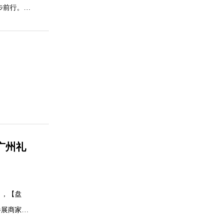
步前行。公
口和货物进
广州礼
】，【盘
参展商家的