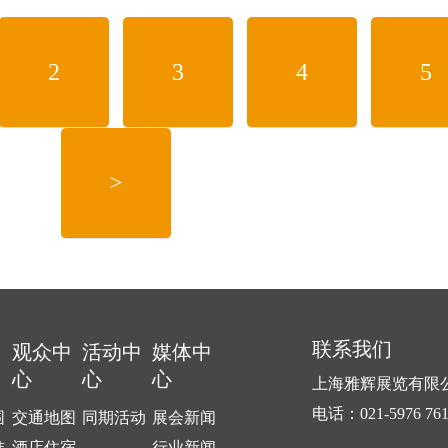
经营的良好形象。找工艺小灯笼，找塑料小灯笼，找植绒小灯笼，找水晶
工艺品有限公司！
2
3
4
5
>
联系我们
中
观众中
活动中
媒体中
心
心
心
上海雅辉展览有限
电话：021-5976 76
围
交通地图
同期活动
展会新闻
准
酒店住宿
行业新闻