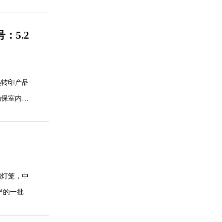
：5.2
热转印产品
确保室内长
图打样、小
编灯笼，中
早的一批工
化。 本公