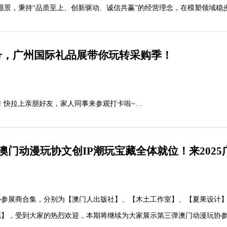
愿景，秉持“品质至上、创新驱动、诚信共赢”的经营理念，在模塑领域稳
造与销售、塑料制品制造与销售，同时积极拓展国际市场，开展技术进出
 24号，广州国际礼品展带你玩转采购季！
！快拉上亲朋好友，家人同事来参观打卡啦~
领取门票
门动漫玩协文创IP潮玩宝藏全体就位！来2025
协参展商合集，分别为【澳门人出版社】、【木土工作室】、【夏果设计
死】，受到大家的热烈欢迎，本期将继续为大家展示第三弹澳门动漫玩协