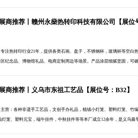
2025广州礼品展现场集邮打卡！
质展商推荐丨赣州永燊热转印科技有限公司【展位号
专注热转印行业21年，提供各类石画、盘子，不锈钢杯，玻璃杯等空白
景区纪念品、博物馆礼品、电商定制周边等场景。产品涂层细腻坚固，可
SCI认证，产品通过了CE和FDA等多项国际认证，确保质量稳定。支持来
计公司、文创机构、电商卖家洽谈合作。
质展商推荐丨义乌市东祖工艺品【展位号：B32】
，主营：各种非遗手工艺品，文创手办礼品，植绒小灯笼、塑料灯笼、竹
汕灯笼、塑料元宝，端午挂件，中秋挂件等等本厂成立12余年，是义乌最
过多年的努力，“金龙工艺”品牌遍布全国各地市场，产品更加专业与多元