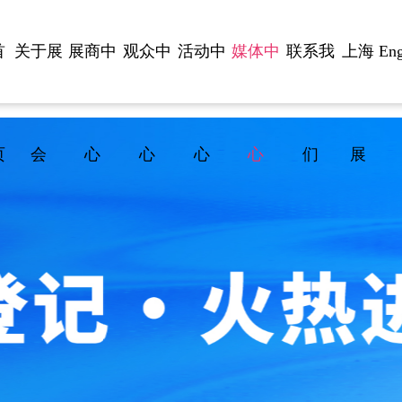
首
关于展
展商中
观众中
活动中
媒体中
联系我
上海
Eng
页
会
心
心
心
心
们
展