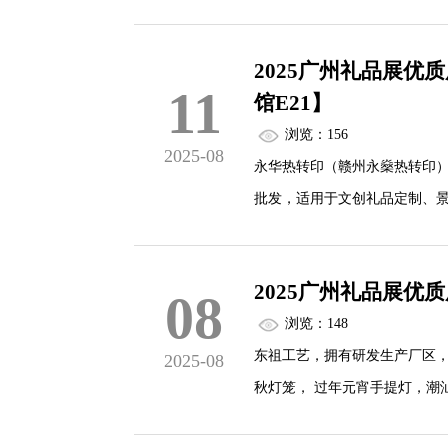
参展IP及产品介绍，欢迎大家来
2025广州礼品展优
11
馆E21】
浏览：156
2025-08
永华热转印（赣州永燊热转印）
批发，适用于文创礼品定制、
期不褪色，工厂已获得ISO和B
批量起订及OEM定制，欢迎设
2025广州礼品展优
08
浏览：148
东祖工艺，拥有研发生产厂区
2025-08
秋灯笼， 过年元宵手提灯，潮
艺喜庆灯笼及喜庆工艺企业。通