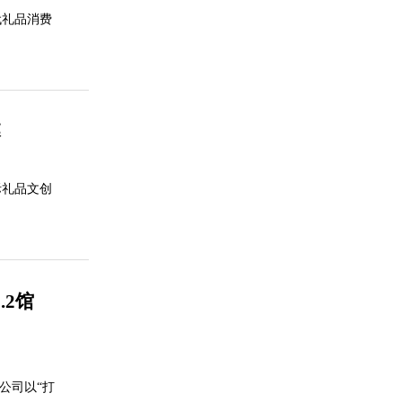
代礼品消费
幕
际礼品文创
.2馆
公司以“打