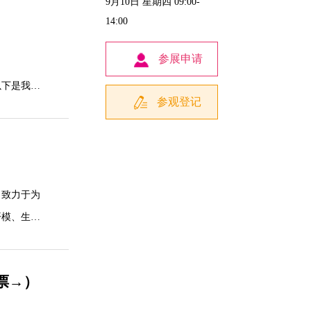
9月10日 星期四 09:00-
14:00
参展申请
以下是我司
参观登记
务，主办方
必予以关注
，致力于为
开模、生
国、印度、
门票→）