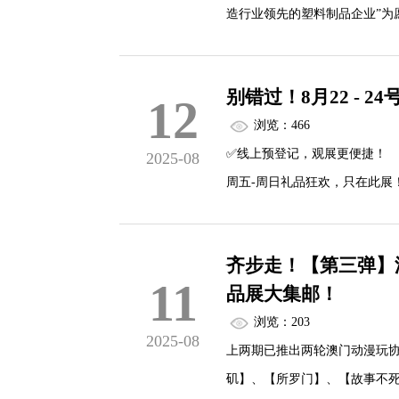
造行业领先的塑料制品企业”为
司经营范围广泛，涵盖模具制
出口业务.
别错过！8月22 -
12
浏览：466
✅线上预登记，观展更便捷！
2025-08
周五-周日礼品狂欢，只在此展
还在等什么？！宝子们，抓紧
齐步走！【第三弹】澳
11
品展大集邮！
浏览：203
2025-08
上两期已推出两轮澳门动漫玩
矶】、【所罗门】、【故事不