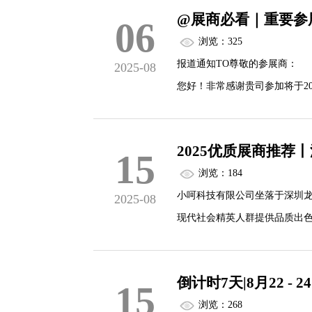
@展商必看｜重要参
06
浏览：325
报道通知TO尊敬的参展商：
2025-08
您好！非常感谢贵司参加将于202
为您准备的参展报到及布展等
特编制《展商服务手册》，用
2025优质展商推荐
15
并妥善保管。
浏览：184
小呵科技有限公司坐落于深圳
2025-08
现代社会精英人群提供品质出
产、组装、销售和售后服务为
日本、澳大利亚、巴西、新加
倒计时7天|8月22
15
浏览：268