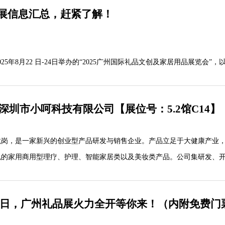
展信息汇总，赶紧了解！
5年8月22 日-24日举办的“2025广州国际礼品文创及家居用品展览会”，
重要事项的温馨提醒，请仔细查阅并做好准备。为了给您提供更便捷的服
以帮助您提前完成各项参展准备工作。以下是一些重要的参展事项，请务
丨深圳市小呵科技有限公司【展位号：5.2馆C14】
龙岗，是一家新兴的创业型产品研发与销售企业。产品立足于大健康产业
色的家用商用型理疗、护理、智能家居类以及美妆类产品。公司集研发、
一体，产品不但畅销国内市场，更出口至英国、加拿大、法国、德国、美
坡、埃及等多个国家。
 - 24日，广州礼品展火力全开等你来！（内附免费