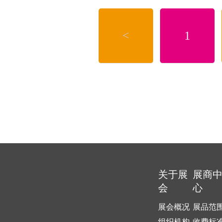
司始终保持着快速发展，科学
彩印小灯笼，就到义乌市东祖
<
1
关于展
展商
会
心
展会概况
展品范
组织机构
收费标