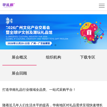
首
页
关
于
展
展
商
观
会
中
众
活
展会概况
组织机构
下载专区
心
中
动
媒
心
中
体
联
展会回顾
心
中
系
上
打造华南礼品行业领域全品类、一站式采购平台！
心
我
海
English
们
展
随着近几年人们生活水平的提高，华南地区对礼品需求呈现快速增长