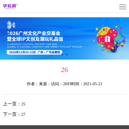
首
页
关
于
展
展
商
观
会
中
众
活
26
心
中
动
媒
作者：
来源：
访问：2693
时间：2021-05-21
心
中
体
联
心
中
系
上
上一页：
25
心
我
海
English
下一页：
27
们
展