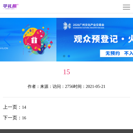
首
页
关
于
展
展
商
观
会
中
众
活
15
心
中
动
媒
作者：
来源：
访问：2756
时间：2021-05-21
心
中
体
联
心
中
系
上
上一页：
14
心
我
海
English
下一页：
16
们
展