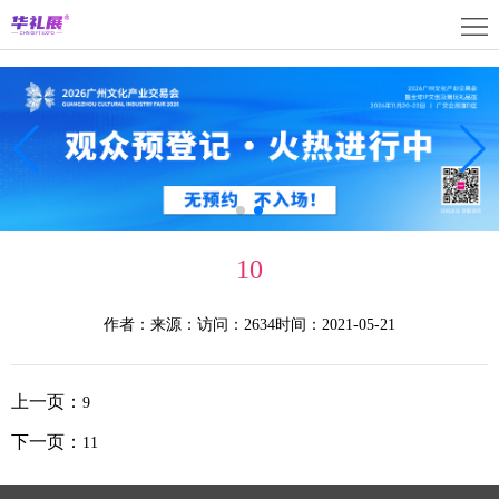
首
页
关
于
展
展
商
观
会
中
众
活
10
心
中
动
媒
作者：
来源：
访问：2634
时间：2021-05-21
心
中
体
联
心
中
系
上
上一页：
9
心
我
海
English
下一页：
11
们
展