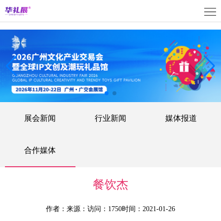
首
页
关
于
展
展
商
观
会
中
众
活
展会新闻
行业新闻
媒体报道
心
中
动
媒
心
中
体
联
合作媒体
心
中
系
上
餐饮杰
心
我
海
English
作者：
来源：
访问：1750
时间：2021-01-26
们
展