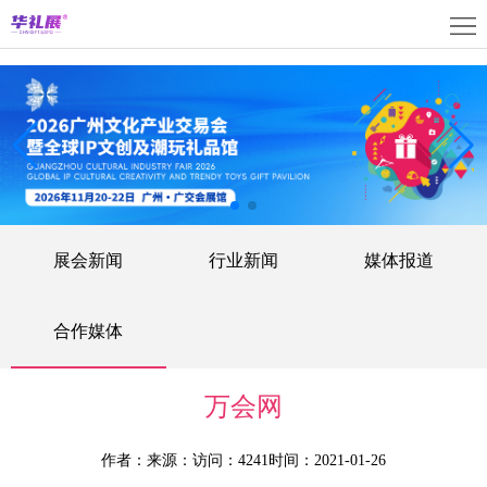
首
页
关
于
展
展
商
观
会
中
众
活
展会新闻
行业新闻
媒体报道
心
中
动
媒
心
中
体
联
合作媒体
心
中
系
上
万会网
心
我
海
English
作者：
来源：
访问：4241
时间：2021-01-26
们
展