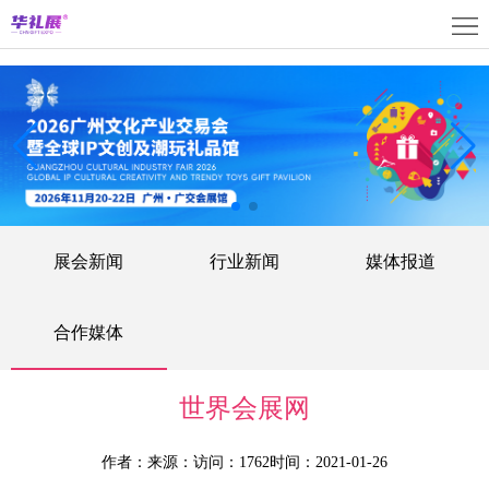
首
页
关
于
展
展
商
观
会
中
众
活
展会新闻
行业新闻
媒体报道
心
中
动
媒
心
中
体
联
合作媒体
心
中
系
上
世界会展网
心
我
海
English
作者：
来源：
访问：1762
时间：2021-01-26
们
展