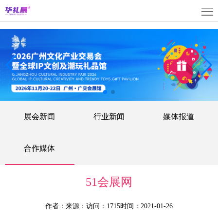
首
页
关
于
展
展
商
观
会
中
众
活
展会新闻
行业新闻
媒体报道
心
中
动
媒
心
中
体
联
合作媒体
心
中
系
上
51会展网
心
我
海
English
作者：
来源：
访问：1715
时间：2021-01-26
们
展