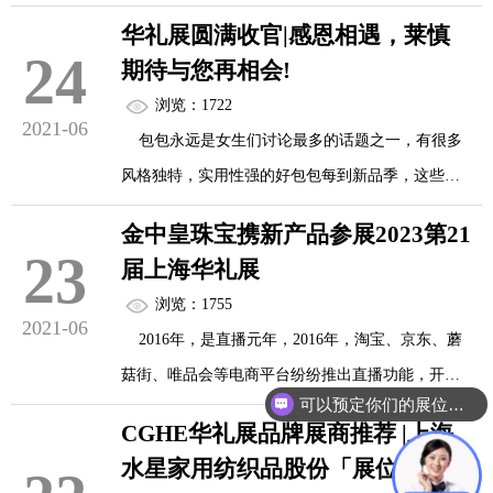
计完成服装产量223.73亿件，累计实现营业收入
纺织...
华礼展圆满收官|感恩相遇，莱慎
13697.26亿元;利润总额640.44亿元。从服装行业内
24
期待与您再相会!
销情况来看，2020年限上服装类商品零售额8824亿
浏览：1722
元。从服装行业出口情况来看，2020年我国累计完
2021-06
包包永远是女生们讨论最多的话题之一，有很多
成服装及衣着附件出口1373.82亿美元，出口继续下
风格独特，实用性强的好包包每到新品季，这些品
滑。
牌的明星款都会引爆一阵潮流，而这些引来的追捧
金中皇珠宝携新产品参展2023第21
更是一个压过一个，一浪高于一浪，惹得是明星喜
23
中国服装行业规上企业数量下滑，产量下降
届上海华礼展
爱，潮人爱不释手。那么在英国究竟哪些品牌的包
&n...
浏览：1755
包最Hot的呢？
2021-06
2016年，是直播元年，2016年，淘宝、京东、蘑
菇街、唯品会等电商平台纷纷推出直播功能，开启
如果要问英国所有本土箱包品牌中，谁最具气
可以预定你们的展位吗？
直播导购模式;快手、斗鱼等直播平台则与电商平台
质，那必须是JOYS AND SAND。JOYS AND SAND
CGHE华礼展品牌展商推荐 |上海
或品牌商合作，布局直播电商业务。从用户规模、
源于英国，是极具英国传统风格的时尚...
水星家用纺织品股份「展位号：
平台占有率、市场规模上看，淘宝、抖音、快手三