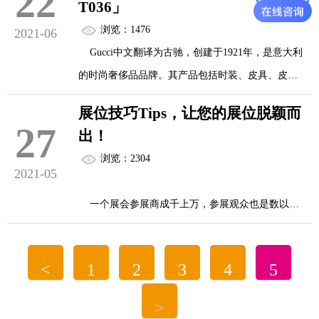
22
T036」
大平台竞争激烈。
浏览：1476
2021-06
直播电商行业主要平台：当前，我国直播电商行
Gucci中文翻译为古驰，创建于1921年，是意大利
业主要平台有淘宝、抖音、快手、京东、唯品会、
的时尚奢侈品品牌。其产品包括时装、皮具、皮
蘑菇街、小红书、拼多多、苏宁易购等。
鞋、手表、领带、丝巾、香水等。相信绝大部分人
各大平台...
展位技巧Tips，让您的展位脱颖而
都听说过Gucci，尤其是最近两年，它的名声可谓是
27
出！
越来越大。Gucci箱包与时尚优雅相关联，那么二手
浏览：2304
Gucci包的回收行情如何了？
2021-05
Gucci Dionysus酒神包，Gucci padlock系列肩背
一个展会参展商成千上万，参展观众也是数以万
包，Gucci GG
计，参展商参展的目的就是为了吸引客户，把自身
marmont包包等，以上都是古驰...
的产品推荐给客户。要想在展位上体现展品的价
<
1
2
3
4
5
值；要想在众多展位中脱颖而出，展位的布置和展
位设计是非常重要环节。在此上海箱包展归纳了展
>
位布置设计的一些技巧，供大家参考。