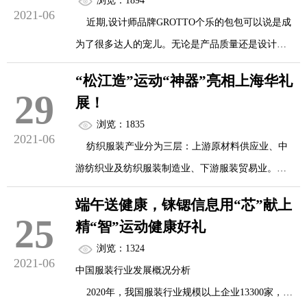
浏览：1894
2021-06
近期,设计师品牌GROTTO个乐的包包可以说是成
为了很多达人的宠儿。无论是产品质量还是设计风
格都有口皆碑。自2001年发展至今,已然逐渐形成自
“松江造”运动“神器”亮相上海华礼
身的包包设计逻辑,以包袋为首也逐渐形成了具有
29
展！
GROTTO个乐风格的皮具矩阵。而今年夏
浏览：1835
季,GROTTO个乐的包包,又要成为亮起这个夏天的新
2021-06
纺织服装产业分为三层：上游原材料供应业、中
宠了!
游纺织业及纺织服装制造业、下游服装贸易业。纺
(GROTTO个乐 老花系列Monogram Since 2001)
织服装行业的重要核心因素是中上游纺织制造部
系列好物一:GROTTO-Mongram Since 20...
端午送健康，铼锶信息用“芯”献上
分，目前这部分企业仍然处于发展中，行业技术水
25
精“智”运动健康好礼
平偏低。
浏览：1324
在地域分布上，纺织服装产业企业更集中在江
2021-06
中国服装行业发展概况分析
苏、浙江等综合发展先进地区、新疆等原材料生产
2020年，我国服装行业规模以上企业13300家，累
地区、广东、上海、福建等贸易发达地区。